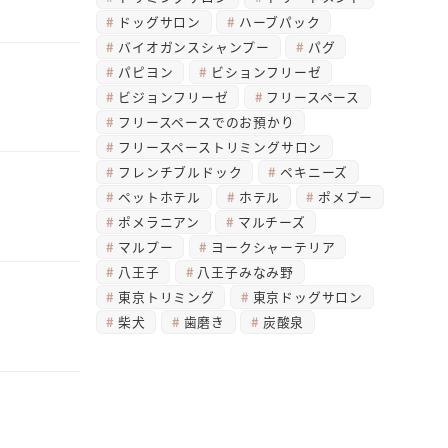
ドッグサロン
ハーブパック
バイオガンスシャンプー
パグ
パピヨン
ビションフリーゼ
ビジョンフリーゼ
フリースペース
フリースペースでのお預かり
フリースペーストリミングサロン
フレンチブルドック
ペキニーズ
ペットホテル
ホテル
ポメプー
ポメラニアン
マルチーズ
マルプー
ヨークシャーテリア
八王子
八王子みなみ野
東京トリミング
東京ドッグサロン
柴犬
歯磨き
炭酸泉