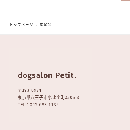
稿
ナ
トップページ
炭酸泉
ビ
ゲ
ー
シ
dogsalon Petit.
ョ
〒193-0934
ン
東京都八王子市小比企町3506-3
TEL：042-683-1135